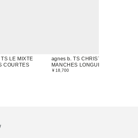
agnes
Champ
. TS LE MIXTE
agnes b. TS CHRISTOF
Champ
S COURTES
MANCHES LONGUES
PEAN
b.
S/S
¥
18,700
¥
13,2
定
定
TS
Tee
価
価
CHRISTOF
-
MANCHES
011A
LONGUES
PEAN
S
FRAG
W