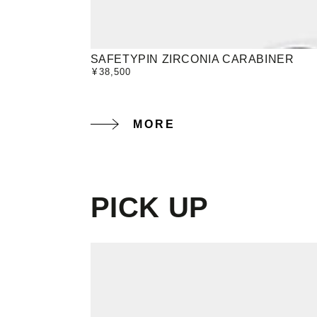
SAFETYPIN
SAFETYPIN ZIRCONIA CARABINER
¥
38,500
定
ZIRCONIA
価
CARABINER
MORE
PICK UP