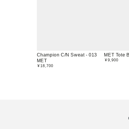
Champion
MET
Champion C/N Sweat - 013
MET Tote 
¥
9,900
MET
定
C/N
Tote
価
¥
18,700
定
Sweat
Bag
価
-
013
MET