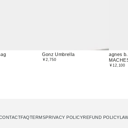
Gonz
agnes
Bag
Gonz Umbrella
agnes b
¥
2,750
定
MACHE
Umbrella
b.
価
¥
12,100
定
TS
価
LE
MIXTE
MACHES
COURTE
CONTACT
FAQ
TERMS
PRIVACY POLICY
REFUND POLICY
LA