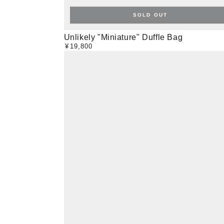
SOLD OUT
Unlikely
Unlikely "Miniature" Duffle Bag
¥
19,800
定
"Miniature"
価
Duffle
Bag