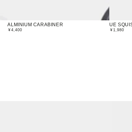
ALMINIUM
UE
ALMINIUM CARABINER
UE SQUI
¥
4,400
¥
1,980
定
定
CARABINER
SQUISHY
価
価
KEYRING