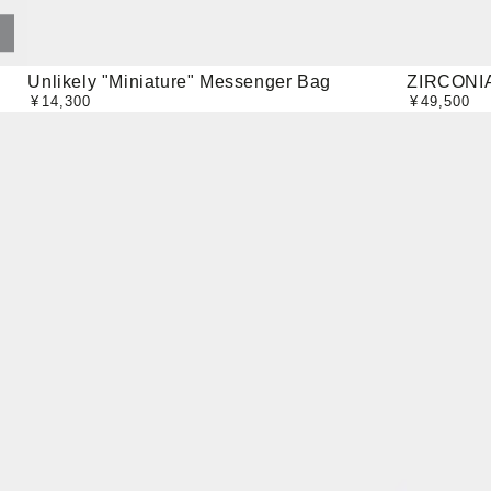
Unlikely
ZIRCONIA
Unlikely "Miniature" Messenger Bag
ZIRCONI
¥
14,300
¥
49,500
定
定
"Miniature"
CARABIN
価
価
Messenger
Bag