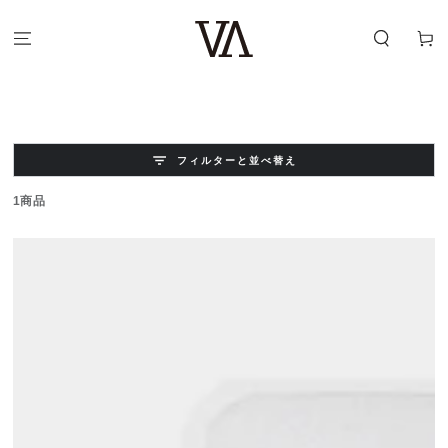
コンテンツにスキッ
カ
プする
ー
ト
フィルターと並べ替え
1商品