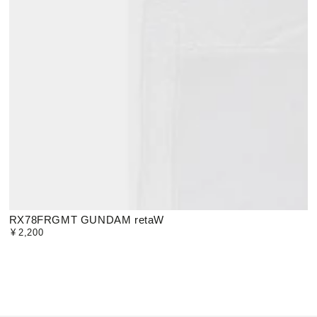
RX78FRGMT GUNDAM retaW
¥
2,200
定
価