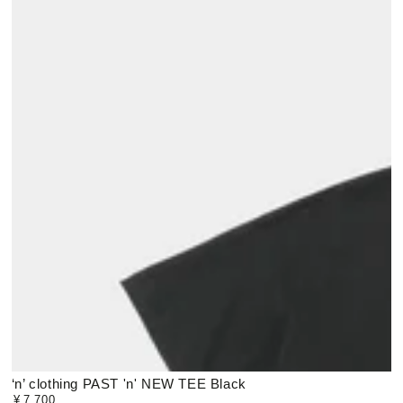
‘n’ clothing PAST 'n' NEW TEE Black
¥
7,700
定