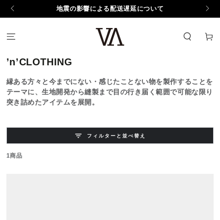
コンテンツにスキッ
地震の影響による配送遅延について
プする
カ
ー
ト
コ
’n’CLOTHING
レ
縁ある方々と今までにない・感じたことない物を製作することを
ク
テーマに、生地開発から縫製まで目の行き届く範囲で可能な限り
シ
突き詰めたアイテムを展開。
ョ
ン:
フィルターと並べ替え
1商品