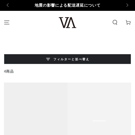
コンテンツにスキッ
地震の影響による配送遅延について
プする
カ
ー
ト
フィルターと並べ替え
4商品