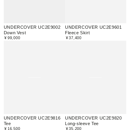
UNDERCOVER UC2E9002
UNDERCOVER UC2E9601
Down Vest
Fleece Skirt
¥
99,000
¥
37,400
定
定
価
価
UNDERCOVER UC2E9816
UNDERCOVER UC2E9820
Tee
Long-sleeve Tee
¥
16,500
¥
35,200
定
定