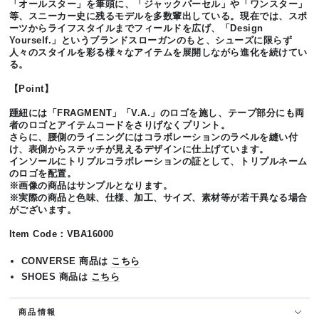
「オールスター」を筆頭に、「ジャックパーセル」や「ワンスター」
等、スニーカー史に残るモデルを多数輩出している。現在では、スポ
ーツからライフスタイルまでフィールドを広げ、「Design
Yourself.」というブランドスローガンのもと、シューズに限らず
人々のスタイルを彩る様々なアイテムを展開しながら進化を続けてい
る。
【Point】
踵紐には「FRAGMENT」「V.A.」のロゴを施し、テープ部分にも両
者のロゴとアイテムコードをさりげなくプリント。
さらに、腰側のライニングにはコラボレーションのラベルを縫い付
け、表側からステッチが見えるデザインに仕上げています。
インソールにトリプルコラボレーションの証として、トリプルネーム
のロゴを配置。
※画像の商品はサンプルとなります。
※実際の商品と色味、仕様、加工、サイズ、素材等が若干異なる場合
がございます。
Item Code：VBA16000
CONVERSE 商品は
こちら
SHOES 商品は
こちら
商品情報