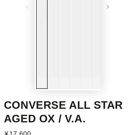
CONVERSE ALL STAR
AGED OX / V.A.
¥
17,600
定