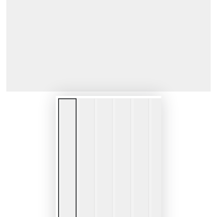
で
1
メ
デ
ィ
ア
を
開
く