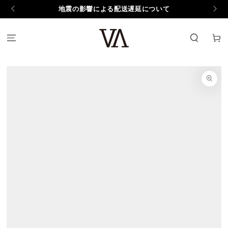
コンテンツにスキッ
地震の影響による配送遅延について
プする
カ
ー
ト
商品の情報にスキップ
する
モ
ダ
ー
ル