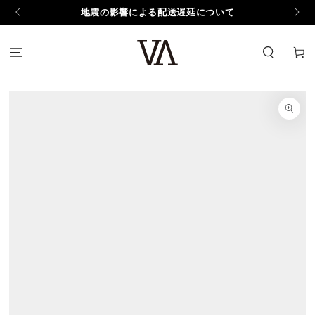
コンテンツにスキッ
地震の影響による配送遅延について
プする
カ
ー
ト
商品の情報にスキップ
する
モ
ダ
ー
ル