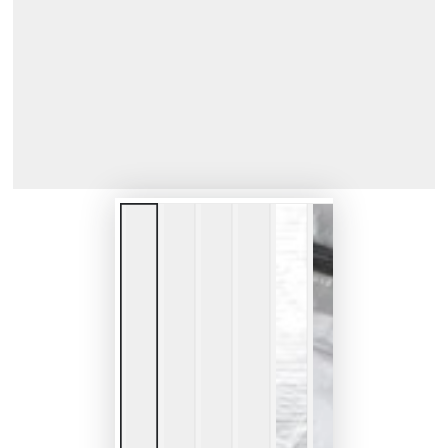
で
1
メ
デ
ィ
ア
を
開
く