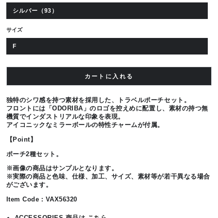
シルバー（93）
サイズ
F
カートに入れる
独特のシワ感を持つ素材を採用した、トラベルポーチセット。
フロントには「ODORIBA」のロゴを控えめに配置し、素材の持つ無
機質でインダストリアルな印象を表現。
アイコニックなミラーボールの特性チャームが付属。
【Point】
ポーチ2種セット。
※画像の商品はサンプルとなります。
※実際の商品と色味、仕様、加工、サイズ、素材等が若干異なる場合
がございます。
Item Code：VAX56320
ACCESSORIES 商品は
こちら