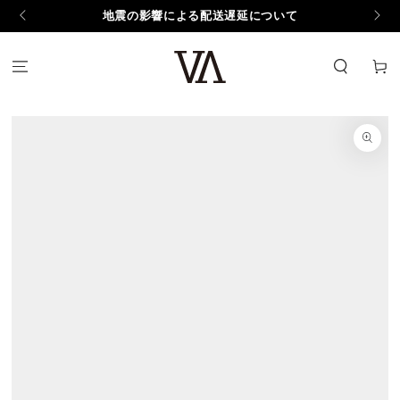
コンテンツにスキッ
地震の影響による配送遅延について
プする
カ
ー
ト
商品の情報にスキップ
する
モ
ダ
ー
ル