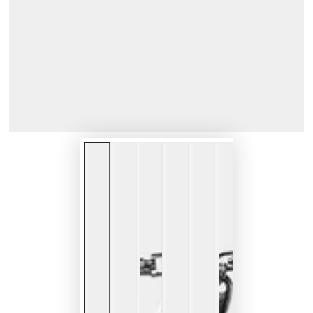
で
1
メ
デ
ィ
ア
を
開
く