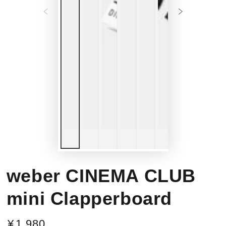
weber CINEMA CLUB
mini Clapperboard
¥
1,980
定