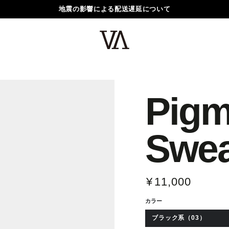
地震の影響による配送遅延について
Pigm
Swea
¥
11,000
定
価
カラー
ブラック系（03）