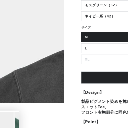
モスグリーン（32）
ネイビー系（42）
サイズ
M
L
XL
【Design】
製品ピグメント染めを施
スエットTee。
フロント右胸部分に同色
【Point】