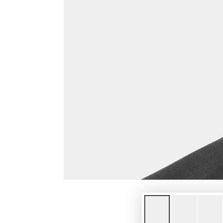
モ
ダ
ー
ル
で
{{
index
}}
メ
デ
ィ
ア
を
開
く