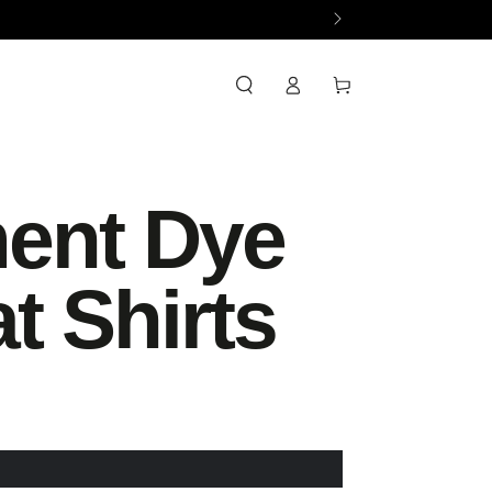
ロ
カ
グ
ー
イ
ト
ン
ent Dye
t Shirts