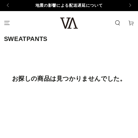
コンテンツにスキッ
地震の影響による配送遅延について
プする
カ
ー
ト
コ
SWEATPANTS
レ
ク
シ
ョ
ン:
お探しの商品は見つかりませんでした。