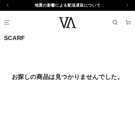
コンテンツにスキッ
地震の影響による配送遅延について
プする
カ
ー
ト
コ
SCARF
レ
ク
シ
ョ
ン:
お探しの商品は見つかりませんでした。